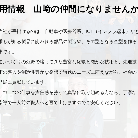
用情報 山﨑の仲間になりません
当社が手掛けるのは、自動車や医療器系、ICT（インフラ端末）な
誰もが知る製品に使われる部品の製造や、その型となる金型を作る
事です。
モノづくりの分野で培ってきた豊富な経験と確かな技術と、先進技
術の導入や創造性豊かな発想で時代のニーズに応えながら、社会の
発展に貢献しています。
一つ一つの仕事を責任感を持って真摯に取り組める方なら、丁寧な
指導で一人前の職人へと育て上げますのでご安心ください。